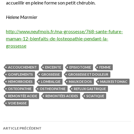
accueillir en pleine forme son petit chérubin.
Helene Marmier
http://www.neufmois.fr/ma-grossesse/768-sante-future-
maman-12-bienfaits-de-losteopathie-pendant-la-
grossesse
ACCOUCHEMENT
ENCEINTE
EPISIOTOMIE
FEMME
GONFLEMENTS
GROSSESSE
GROSSESSE ET DOULEUR
HEMORROIDES
LOMBALGIE
MAUX DE DOS
MAUX ESTOMAC
OSTEOPATHIE
OSTHEOPATHIE
REFLUX GASTRIQUE
REMONTÉE ACIDE
REMONTÉES ACIDES
SCIATIQUE
VOIE BASSE
ARTICLE PRÉCÉDENT