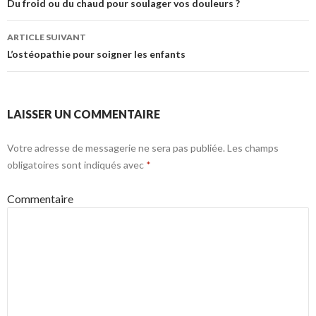
Navigation de l’article
Du froid ou du chaud pour soulager vos douleurs ?
ARTICLE SUIVANT
L’ostéopathie pour soigner les enfants
LAISSER UN COMMENTAIRE
Votre adresse de messagerie ne sera pas publiée.
Les champs
obligatoires sont indiqués avec
*
Commentaire