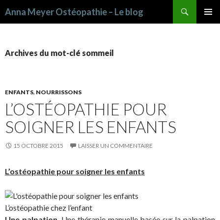
Recherche
Anna Meyer Ostéopathie – Le blog
ALLER AU CONTENU PRINCIPAL
Archives du mot-clé sommeil
ENFANTS
,
NOURRISSONS
L’OSTÉOPATHIE POUR
SOIGNER LES ENFANTS
15 OCTOBRE 2015
LAISSER UN COMMENTAIRE
L’ostéopathie pour soigner les enfants
L’ostéopathie chez l’enfant
Une palpation.
Une thérapie manuelle basée sur la palpation