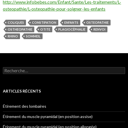
http://www.infobebes.com/Enfant/Sante/Les-traitements/L-
osteopathie/L-osteopathie-pour-soigner-les-enfants
COLIQUES
CONSTIPATION
ENFANTS
OSTEOPATHIE
OSTHEOPATHIE
OTITE
PLAGIOCÉPHALIE
RENVOI
RHINO
SOMMEIL
Rechercher :
ARTICLES RÉCENTS
Étirement des lombaires
Étirement du muscle pyramidal (en position assise)
Étirement du muscle pyramidal (en position allongée)